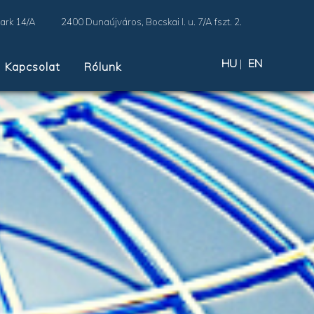
Park 14/A
2400 Dunaújváros, Bocskai I. u. 7/A fszt. 2.
HU
|
EN
Kapcsolat
Rólunk