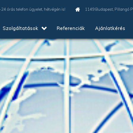
-24 órás telefon ügyelet, hétvégén is!
1149 Budapest, Pillangó 
Szolgáltatások
Referenciák
Ajánlatkérés