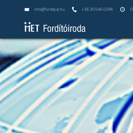
info@forditjuk.hu
+36 30 546 0396
0